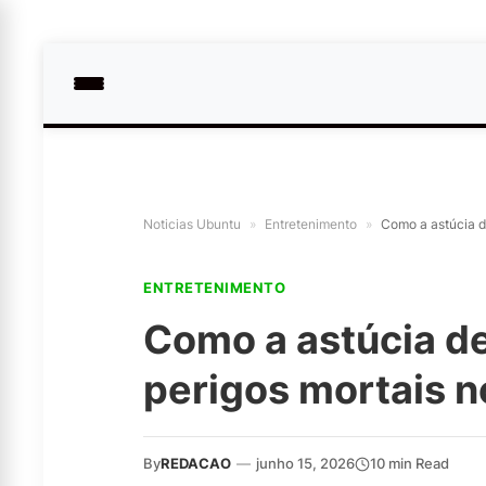
Noticias Ubuntu
»
Entretenimento
»
Como a astúcia d
ENTRETENIMENTO
Como a astúcia de
perigos mortais n
By
REDACAO
—
junho 15, 2026
10 min Read