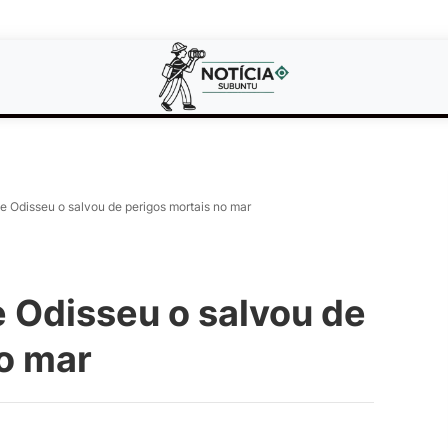
e Odisseu o salvou de perigos mortais no mar
 Odisseu o salvou de
o mar