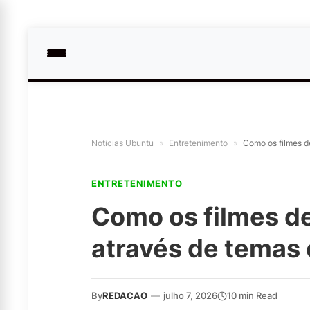
Noticias Ubuntu
»
Entretenimento
»
Como os filmes 
ENTRETENIMENTO
Como os filmes d
através de temas
By
REDACAO
—
julho 7, 2026
10 min Read