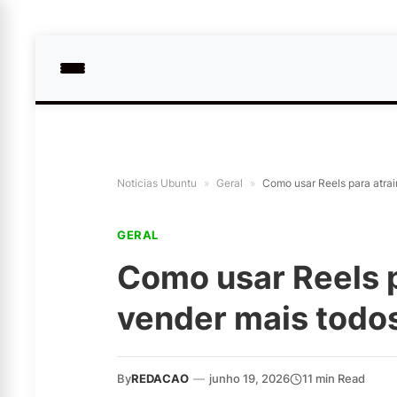
Noticias Ubuntu
»
Geral
»
Como usar Reels para atrair
GERAL
Como usar Reels pa
vender mais todos
By
REDACAO
—
junho 19, 2026
11 min Read