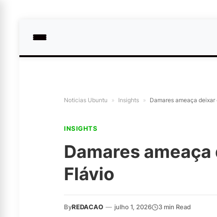
Noticias Ubuntu
»
Insights
»
Damares ameaça deixar 
INSIGHTS
Damares ameaça 
Flávio
By
REDACAO
—
julho 1, 2026
3 min Read