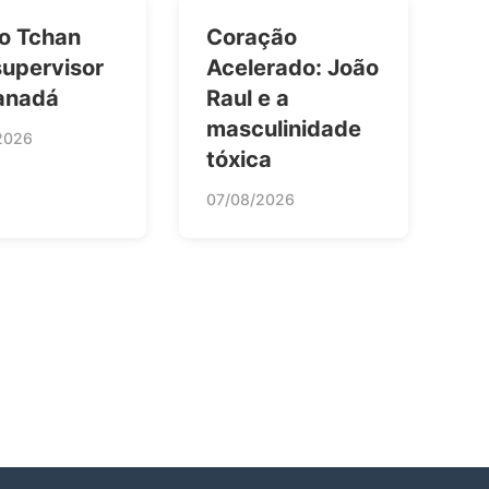
 o Tchan
Coração
supervisor
Acelerado: João
anadá
Raul e a
masculinidade
2026
tóxica
07/08/2026