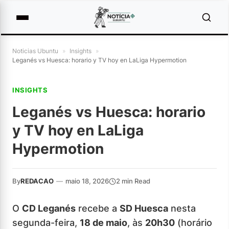
Noticias Ubuntu
»
Insights
»
Leganés vs Huesca: horario y TV hoy en LaLiga Hypermotion
INSIGHTS
Leganés vs Huesca: horario
y TV hoy en LaLiga
Hypermotion
By
REDACAO
—
maio 18, 2026
2 min Read
O
CD Leganés
recebe a
SD Huesca
nesta
segunda-feira,
18 de maio
, às
20h30
(horário