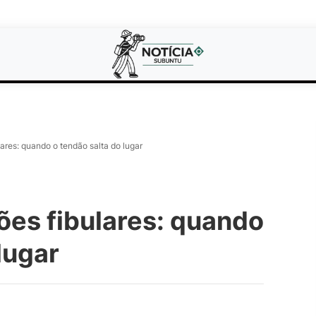
ares: quando o tendão salta do lugar
ões fibulares: quando
lugar