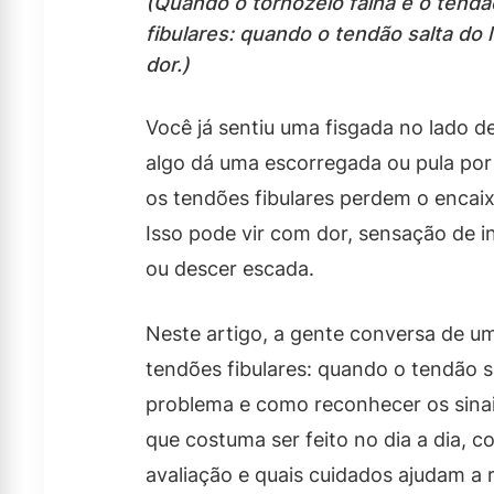
(Quando o tornozelo falha e o tendã
fibulares: quando o tendão salta do l
dor.)
Você já sentiu uma fisgada no lado d
algo dá uma escorregada ou pula po
os tendões fibulares perdem o encai
Isso pode vir com dor, sensação de in
ou descer escada.
Neste artigo, a gente conversa de um
tendões fibulares: quando o tendão s
problema e como reconhecer os sina
que costuma ser feito no dia a dia, c
avaliação e quais cuidados ajudam a