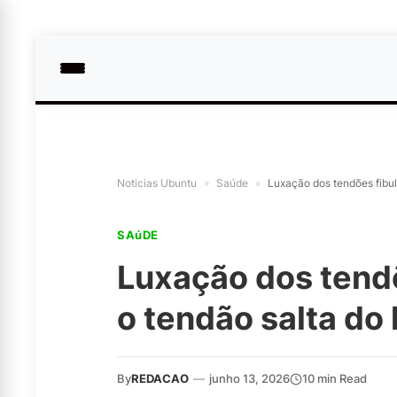
Noticias Ubuntu
»
Saúde
»
Luxação dos tendões fibul
SAúDE
Luxação dos tend
o tendão salta do 
By
REDACAO
—
junho 13, 2026
10 min Read