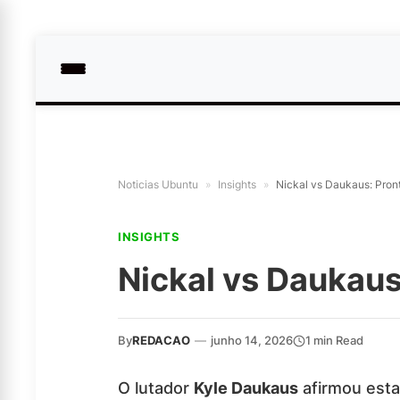
Noticias Ubuntu
»
Insights
»
Nickal vs Daukaus: Pront
INSIGHTS
Nickal vs Daukaus:
By
REDACAO
—
junho 14, 2026
1 min Read
O lutador
Kyle Daukaus
afirmou esta