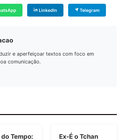
atsApp
LinkedIn
Telegram
dacao
duzir e aperfeiçoar textos com foco em
 boa comunicação.
 do Tempo:
Ex-É o Tchan