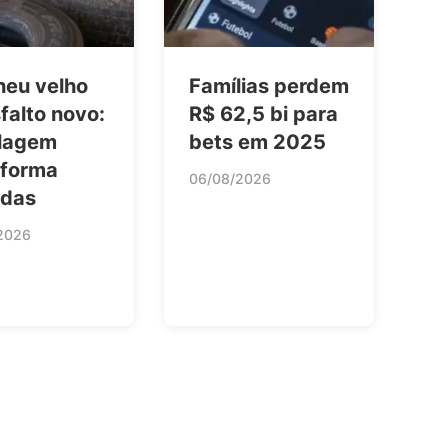
neu velho
Famílias perdem
falto novo:
R$ 62,5 bi para
clagem
bets em 2025
sforma
06/08/2026
adas
2026