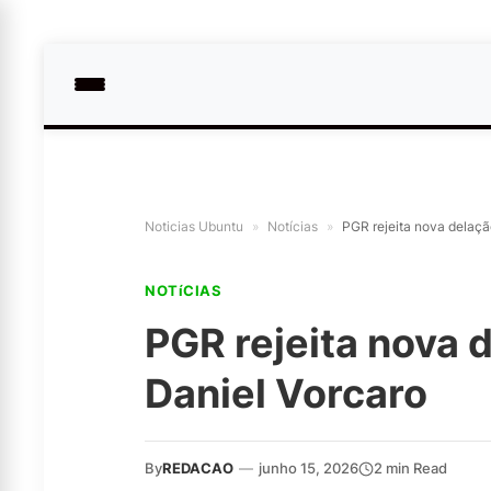
Noticias Ubuntu
»
Notícias
»
PGR rejeita nova delaçã
NOTíCIAS
PGR rejeita nova 
Daniel Vorcaro
By
REDACAO
—
junho 15, 2026
2 min Read