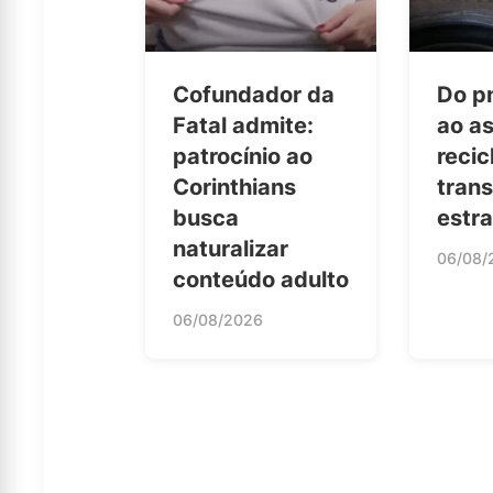
Cofundador da
Do p
Fatal admite:
ao as
patrocínio ao
reci
Corinthians
tran
busca
estr
naturalizar
06/08/
conteúdo adulto
06/08/2026