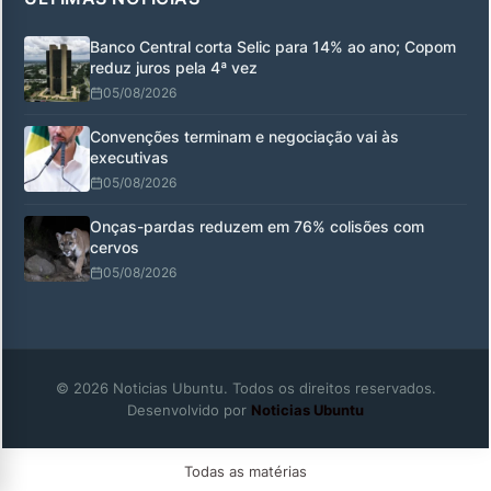
Banco Central corta Selic para 14% ao ano; Copom
reduz juros pela 4ª vez
05/08/2026
Convenções terminam e negociação vai às
executivas
05/08/2026
Onças-pardas reduzem em 76% colisões com
cervos
05/08/2026
© 2026 Noticias Ubuntu. Todos os direitos reservados.
Desenvolvido por
Noticias Ubuntu
Todas as matérias