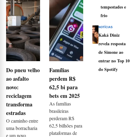
tempestades e
frio
NOTÍCIAS
Kaká Diniz
revela resposta
de Simone ao
entrar no Top 10
Do pneu velho
Famílias
do Spotify
ao asfalto
perdem R$
novo:
62,5 bi para
reciclagem
bets em 2025
transforma
As famílias
brasileiras
estradas
perderam R$
O caminho entre
62,5 bilhões para
uma borracharia
plataformas de
e um novo