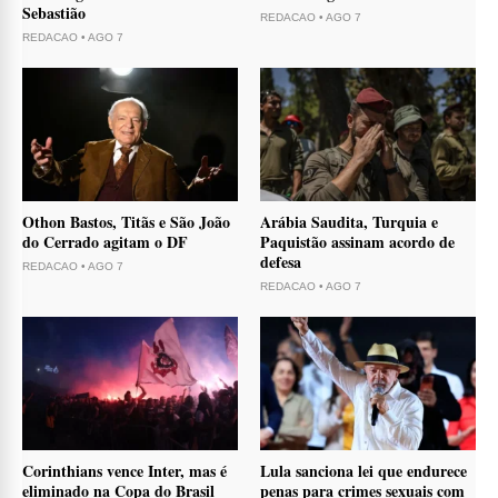
Sebastião
REDACAO
•
AGO 7
REDACAO
•
AGO 7
Othon Bastos, Titãs e São João
Arábia Saudita, Turquia e
do Cerrado agitam o DF
Paquistão assinam acordo de
defesa
REDACAO
•
AGO 7
REDACAO
•
AGO 7
Corinthians vence Inter, mas é
Lula sanciona lei que endurece
eliminado na Copa do Brasil
penas para crimes sexuais com