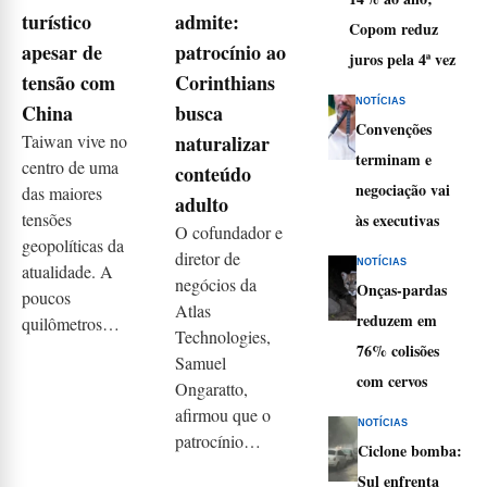
turístico
admite:
Copom reduz
apesar de
patrocínio ao
juros pela 4ª vez
tensão com
Corinthians
NOTÍCIAS
China
busca
Convenções
Taiwan vive no
naturalizar
terminam e
centro de uma
conteúdo
negociação vai
das maiores
adulto
tensões
às executivas
O cofundador e
geopolíticas da
diretor de
NOTÍCIAS
atualidade. A
negócios da
Onças-pardas
poucos
Atlas
reduzem em
quilômetros…
Technologies,
76% colisões
Samuel
com cervos
Ongaratto,
afirmou que o
NOTÍCIAS
patrocínio…
Ciclone bomba:
Sul enfrenta