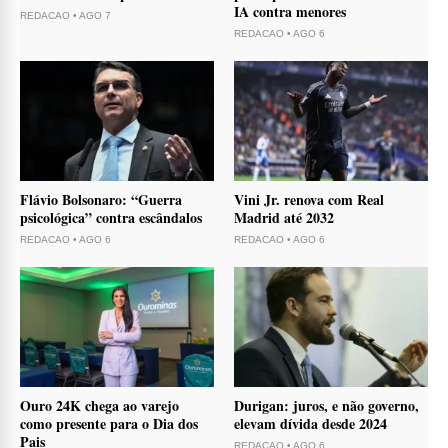
IA contra menores
REDACAO
•
AGO 7
REDACAO
•
AGO 6
Flávio Bolsonaro: “Guerra
Vini Jr. renova com Real
psicológica” contra escândalos
Madrid até 2032
REDACAO
•
AGO 6
REDACAO
•
AGO 6
Ouro 24K chega ao varejo
Durigan: juros, e não governo,
como presente para o Dia dos
elevam dívida desde 2024
Pais
REDACAO
•
AGO 6