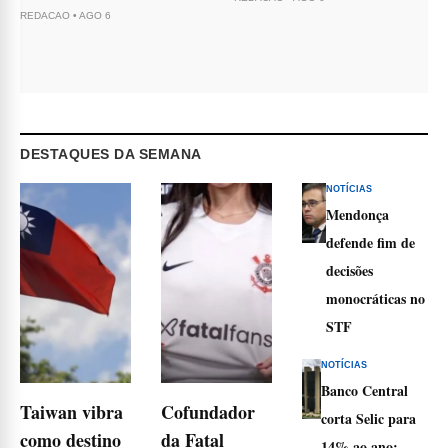
REDACAO
•
AGO 6
DESTAQUES DA SEMANA
NOTÍCIAS
Mendonça
defende fim de
decisões
monocráticas no
STF
NOTÍCIAS
Banco Central
Taiwan vibra
Cofundador
corta Selic para
como destino
da Fatal
14% ao ano;