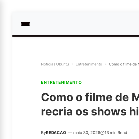
Noticias Ubuntu
»
Entretenimento
»
Como o filme de 
ENTRETENIMENTO
Como o filme de 
recria os shows h
By
REDACAO
—
maio 30, 2026
13 min Read