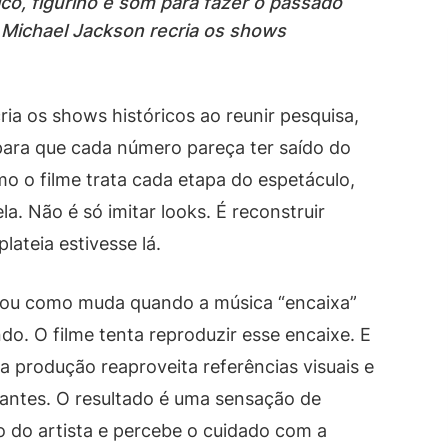
co, figurino e som para fazer o passado
 Michael Jackson recria os shows
ia os shows históricos ao reunir pesquisa,
para que cada número pareça ter saído do
 o filme trata cada etapa do espetáculo,
ela. Não é só imitar looks. É reconstruir
lateia estivesse lá.
arou como muda quando a música “encaixa”
do. O filme tenta reproduzir esse encaixe. E
a produção reaproveita referências visuais e
antes. O resultado é uma sensação de
o do artista e percebe o cuidado com a